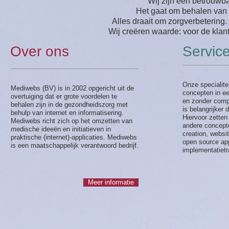
Wij zijn een betrouwba
Het gaat om behalen van 
Alles draait om zorgverbetering.
Wij creëren waarde: voor de klant
Over ons
Servic
Onze specialitei
Mediwebs (BV) is in 2002 opgericht uit de
concepten in 
overtuiging dat er grote voordelen te
en zonder compu
behalen zijn in de gezondheidszorg met
is belangrijker 
behulp van internet en informatisering.
Hiervoor zetten
Mediwebs richt zich op het omzetten van
andere concepto
medische ideeën en initiatieven in
creation, websi
praktische (internet)-applicaties. Mediwebs
open source app
is een maatschappelijk verantwoord bedrijf.
implementatietr
Meer informatie